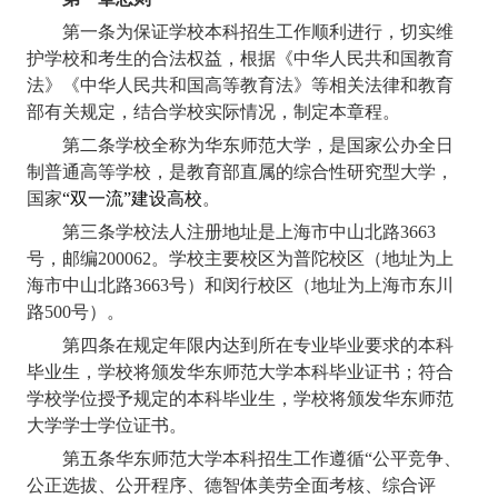
第一条
为保证学校本科招生工作顺利进行，切实维
护学校和考生的合法权益，根据《中华人民共和国教育
法》《中华人民共和国高等教育法》等相关法律和教育
部有关规定，结合学校实际情况，制定本章程。
第二条
学校全称为华东师范大学，是国家公办全日
制普通高等学校，是教育部直属的综合性研究型大学，
国家
“双一流”建设高校
。
第三条
学校法人注册地址是上海市中山北路
3663
号，邮编
200062
。学校主要校区为普陀校区
（地址为上
海市中山北路
3663
号）和
闵行校区
（地址为上海市东川
路
500
号）
。
第四条
在规定年限内达到所在专业毕业要求的本科
毕业生，学校将颁发华东师范大学本科毕业证书；符合
学校学位授予规定的本科毕业生，学校将颁发华东师范
大学学士学位证书。
第五条
华东师范大学本科招生工作遵循“公平竞争、
公正选拔、公开程序、德智体美劳全面考核、综合评