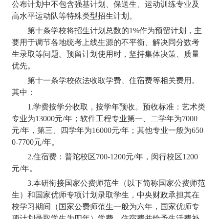
公布计划中不包含强基计划、保送生、运动训练专业及
高水平运动队等特殊类型招生计划。
第十条
学校将招生计划总数的
1%
作为预留计划，主
要用于调节各地统考上线生源的不平衡、解决同分数考
生录取等问题。预留计划使用时，坚持集体决策、质量
优先。
第十一条
学校依法收取学费、住宿费等相关费用。
其中：
1.
学费按学分收取，按学年预收。预收标准：艺术类
专业为
13000
元
/
年；软件工程专业第一、二学年为
7000
元
/
年，第三、四学年为
16000
元
/
年；其他专业一般为
650
0-7700
元
/
年。
2.
住宿费：普陀校区
700-1200
元
/
年，闵行校区
1200
元
/
年。
3.
本研衔接
国家公费师范生（以下简称国家公费师范
生）和国家优师专项计划录取学生，中央财政承担其在
校学习期间（国家公费师范生一般为六年，国家优师专
项计划录取学生为四年）学费、住宿费并给予生活费补