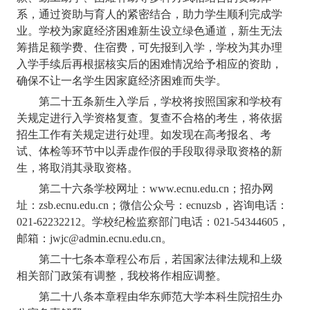
系，通过资助与育人的紧密结合，助力学生顺利完成学
业。学校为家庭经济困难新生设立绿色通道，新生无法
筹措足额学费、住宿费，可先报到入学，学校为其办理
入学手续后再根据核实后的困难情况给予相应的资助，
确保不让一名学生因家庭经济困难而失学。
第二十五条
新生入学后，学校将按照国家和学校有
关规定进行入学资格复查。复查不合格的考生，将依据
招生工作有关规定进行处理。如发现在高考报名、考
试、体检等环节中以弄虚作假的手段取得录取资格的新
生，将取消其录取资格。
第二十六条
学校网址：
www.ecnu.edu.cn
；招办网
址：
zsb.ecnu.edu.cn
；微信公众号：
ecnuzsb
，咨询电话：
021-62232212
。学校纪检监察部门电话：
021-54344605
，
邮箱：
jwjc@admin.ecnu.edu.cn
。
第二十七条
本章程公布后，若国家法律法规和上级
相关部门政策有调整，我校将作相应调整。
第二十八条
本章程由华东师范大学本科生院招生办