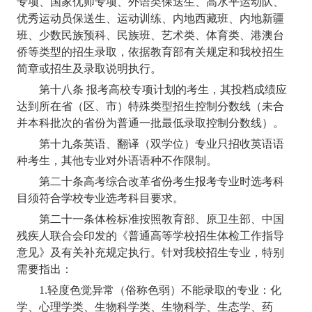
专项、国家优师专项、外语类保送生、高水平运动队、
优秀运动员保送生、运动训练、内地西藏班、内地新疆
班、少数民族预科、民族班、艺术类、体育类、港澳台
侨等类型的招生录取，依据教育部有关规定和我校
招生
简章或招生及录取说明
执行。
第十八条 报考高校专项计划的考生，其投档成绩应
达到所在省（区、市）特殊类型招生控制分数线（未合
并本科批次的省份为普通一批最低录取控制分数线）。
第十九条
英语、翻译（双学位）专业只招收英语语
种考生，其他专业对外语语种不作限制。
第二十条
高考综合改革省份考生报考专业时选考科
目须符合学校专业选考科目要求。
第二十一条
体检标准按照教育部、原卫生部、中国
残疾人联合会印发的《普通高等学校招生体检工作指导
意见》及有关补充规定执行。针对我校招生专业，特别
需要指出：
1.
轻度色觉异常（俗称色弱）不能录取的专业：化
学、心理学类、生物科学类、生物科学、生态学、药