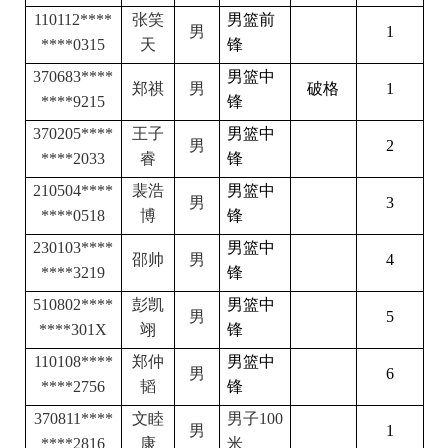
110112****
张笑
男篮前
男
1
****0315
天
锋
370683****
男篮中
郑祺
男
破格
1
****9215
锋
370205****
王子
男篮中
男
2
****2033
睿
锋
210504****
裴浩
男篮中
男
3
****0518
博
锋
230103****
男篮中
邵帅
男
4
****3219
锋
510802****
彭凯
男篮中
男
5
****301X
翊
锋
110108****
郑仲
男篮中
男
6
****2756
韬
锋
370811****
文睦
男子
100
男
1
****2816
康
米