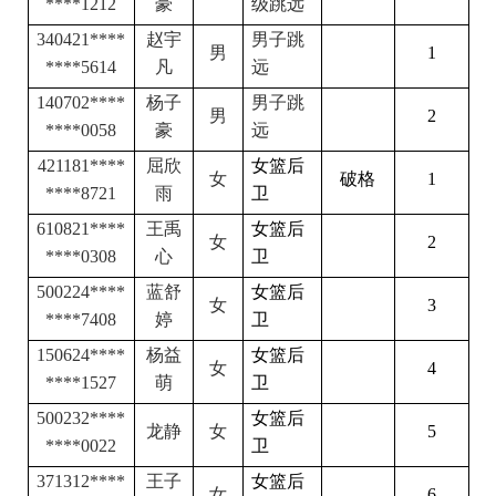
****1212
豪
级跳远
340421****
赵宇
男子跳
男
1
****5614
凡
远
140702****
杨子
男子跳
男
2
****0058
豪
远
421181****
屈欣
女篮后
女
破格
1
****8721
雨
卫
610821****
王禹
女篮后
女
2
****0308
心
卫
500224****
蓝舒
女篮后
女
3
****7408
婷
卫
150624****
杨益
女篮后
女
4
****1527
萌
卫
500232****
女篮后
龙静
女
5
****0022
卫
371312****
王子
女篮后
女
6