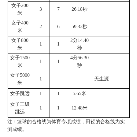
女子
200
3
7
26.18
秒
米
女子
400
2
6
59.32
秒
米
女子
800
2
分
14.40
1
1
米
秒
女子
1500
4
分
56.30
1
1
米
秒
女子
5000
1
无生源
米
女子跳远
1
1
5.65
米
女子三级
1
1
12.48
米
跳远
注：篮球的合格线为体育专项成绩，田径的合格线为实
测成绩。