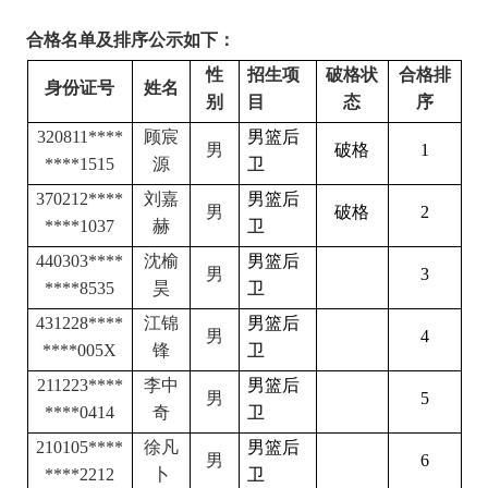
合格名单及排序公示如下：
性
招生项
破格状
合格排
身份证号
姓名
别
目
态
序
320811****
顾宸
男篮后
男
破格
1
****1515
源
卫
370212****
刘嘉
男篮后
男
破格
2
****1037
赫
卫
440303****
沈榆
男篮后
男
3
****8535
昊
卫
431228****
江锦
男篮后
男
4
****005X
锋
卫
211223****
李中
男篮后
男
5
****0414
奇
卫
210105****
徐凡
男篮后
男
6
****2212
卜
卫