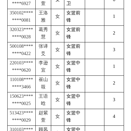
****6927
萱
卫
350102****
王洛
女篮前
女
1
****0081
雅
锋
320323****
葛秀
女篮前
女
2
****0028
慧
锋
500108****
张译
女篮前
女
3
****0422
爻
锋
220103****
李逊
女篮中
女
1
****0620
宜
锋
110108****
崔山
女篮中
女
2
****3466
筱
锋
150623****
王语
女篮中
女
3
****0025
晗
锋
513423****
赵紫
女篮中
女
4
****0029
萱
锋
310103****
顾凤
女篮中