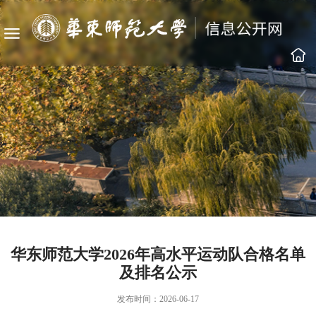
华东师范大学2026年高水平运动队合格名单
及排名公示
发布时间：2026-06-17